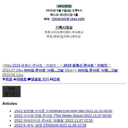
[부산공연]
2019년 8월 3일(금) 오후6시
벡스코 제1전시장 3홀
예매 :
인터파크티켓 1544-1555
기획사정보
주최:스타크루이엔티 주식회사
주관:(주)타입커뮤니케이션
Prev
2019 윤종신 콘서트＇이방인＇
2019 윤종신 콘서트＇이방인＇
2019.07.24
바비킴 콘서트 '사랑...그놈'
Next
바비킴 콘서트 '사랑...그놈'
by
2019.06.11
by
위로
아래로
댓글로 가기
인쇄
목록
열기
닫기
Articles
2022 임한별 콘서트 ‘Christmas Eve-ning Star’​
2022.11.25 00:00
2022 이수영 연말 콘서트 ‘[The Winter Grace]
2022.11.07 00:00
2022 먼데이키즈 콘서트 ‘외롭多’
2022.11.07 22:55
2022 K-뮤직, 평창 STADIUM
2022.11.06 22:39