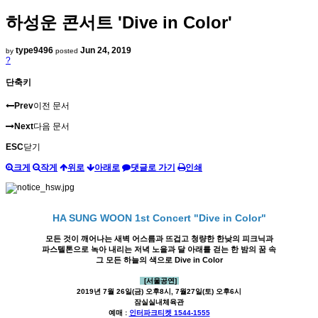
하성운 콘서트 'Dive in Color'
type9496
Jun 24, 2019
by
posted
?
단축키
Prev
이전 문서
Next
다음 문서
ESC
닫기
크게
작게
위로
아래로
댓글로 가기
인쇄
HA SUNG WOON 1st Concert "Dive in Color"
모든 것이 깨어나는 새벽 어스름과 뜨겁고 청량한 한낮의 피크닉과
파스텔톤으로 녹아 내리는 저녁 노을과 달 아래를 걷는 한 밤의 꿈 속
그 모든 하늘의 색으로 Dive in Color
[서울공연]
2019년 7월 26일(금) 오후8시, 7월27일(토) 오후6시
잠실실내체육관
예매 :
인터파크티켓 1544-1555