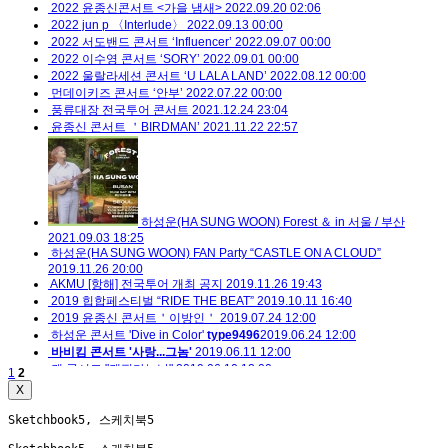
2022 윤종신콘서트 <가을 냄새>
2022.09.20 02:06
2022 jun p 〈Interlude〉
2022.09.13 00:00
2022 서도밴드 콘서트 ‘Influencer’
2022.09.07 00:00
2022 이수영 콘서트 ‘SORY’
2022.09.01 00:00
2022 울랄라세션 콘서트 ‘U LALA LAND’
2022.08.12 00:00
먼데이키즈 콘서트 ‘안부’
2022.07.22 00:00
풍류대장 전국투어 콘서트
2021.12.24 23:04
윤종신 콘서트 ＇BIRDMAN’
2021.11.22 22:57
하성운(HA SUNG WOON) Forest ＆ in 서울 / 부산
2021.09.03 18:25
하성운(HA SUNG WOON) FAN Party “CASTLE ON A CLOUD”
2019.11.26 20:00
AKMU [항해] 전국투어 개최 공지
2019.11.26 19:43
2019 힙합페스티벌 “RIDE THE BEAT”
2019.10.11 16:40
2019 윤종신 콘서트＇이방인＇
2019.07.24 12:00
하성운 콘서트 'Dive in Color'
type9496
2019.06.24 12:00
바비킴 콘서트 '사랑...그놈'
2019.06.11 12:00
캔 콘서트 "캔핑가는날"
2019.06.10 12:00
1
2
X
Sketchbook5, 스케치북5