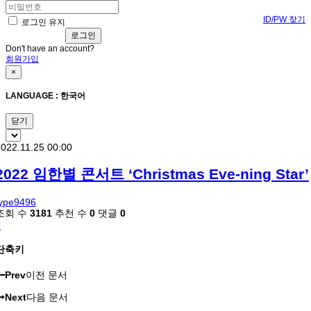
ID/PW 찾기
로그인 유지
Don't have an account?
회원가입
×
LANGUAGE : 한국어
닫기
022.11.25 00:00
2022 임한별 콘서트 ‘Christmas Eve-ning Star’​
type9496
조회 수
3181
추천 수
0
댓글
0
?
단축키
Prev
이전 문서
Next
다음 문서